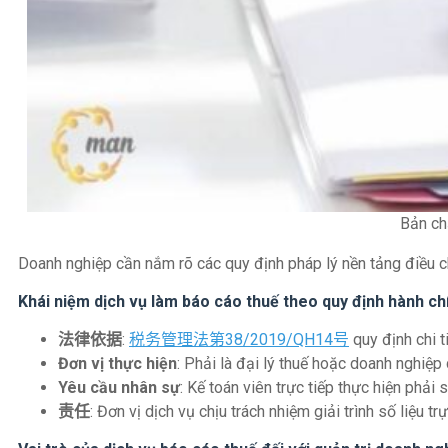
Bản ch
Doanh nghiệp cần nắm rõ các quy định pháp lý nền tảng điều ch
Khái niệm dịch vụ làm báo cáo thuế theo quy định hành ch
法律依据
:
税务管理法第38/2019/QH14号
quy định chi t
Đơn vị thực hiện
: Phải là đại lý thuế hoặc doanh nghiệ
Yêu cầu nhân sự
: Kế toán viên trực tiếp thực hiện phải
责任
: Đơn vị dịch vụ chịu trách nhiệm giải trình số liệu 