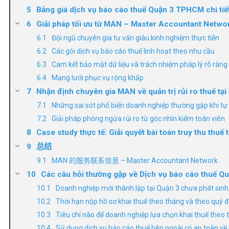
Bảng giá dịch vụ báo cáo thuế Quận 3 TPHCM chi tiế
Giải pháp tối ưu từ MAN – Master Accountant Netwo
Đội ngũ chuyên gia tư vấn giàu kinh nghiệm thực tiễn
Các gói dịch vụ báo cáo thuế linh hoạt theo nhu cầu
Cam kết bảo mật dữ liệu và trách nhiệm pháp lý rõ ràng
Mạng lưới phục vụ rộng khắp
Nhận định chuyên gia MAN về quản trị rủi ro thuế tại
Những sai sót phổ biến doanh nghiệp thường gặp khi tự 
Giải pháp phòng ngừa rủi ro từ góc nhìn kiểm toán viên
Case study thực tế: Giải quyết bài toán truy thu thuế
总结
MAN 的服务联系信息 – Master Accountant Network
Các câu hỏi thường gặp về Dịch vụ báo cáo thuế 
Doanh nghiệp mới thành lập tại Quận 3 chưa phát sin
Thời hạn nộp hồ sơ khai thuế theo tháng và theo quý 
Tiêu chí nào để doanh nghiệp lựa chọn khai thuế theo
Sử dụng dịch vụ báo cáo thuế bên ngoài có an toàn về