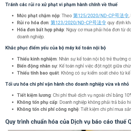
Tránh các rủi ro xử phạt vi phạm hành chính về thuế
Mức phạt chậm nộp
: Theo
第125/2020/ND-CP号法令
,
Rủi ro hóa đơn
:
第123/2020/ND-CP号法令
quy định khắ
Hóa đơn bất hợp pháp
: Nguy cơ mua phải hóa đơn từ do
doanh nghiệp.
Khắc phục điểm yếu của bộ máy kế toán nội bộ
Thiếu kinh nghiệm
: Nhân sự kế toán nội bộ trẻ thường c
Biến động nhân sự
: Kế toán nghỉ việc đột ngột giữa ch
Thiếu tính bao quát
: Không có sự kiểm soát chéo từ kế
Tối ưu hóa chi phí vận hành cho doanh nghiệp vừa và nhỏ
Tiết kiệm lương
: Chi phí thuê dịch vụ ngoài chỉ bằng 
Không tốn phụ cấp
: Doanh nghiệp không phải trả bảo hi
Không tốn chi phí công nghệ
: Tiết kiệm chi phí mua s
Quy trình chuẩn hóa của Dịch vụ báo cáo thuế