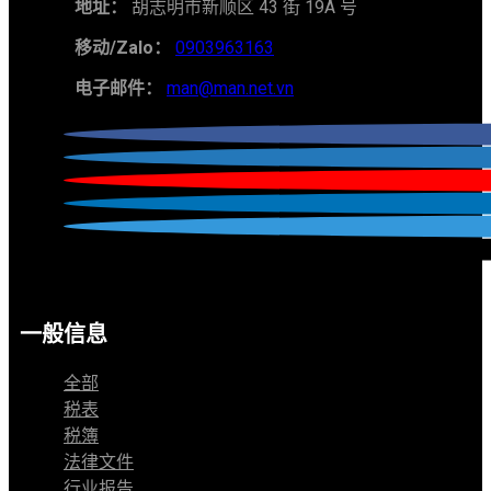
地址：
胡志明市新顺区 43 街 19A 号
移动/Zalo：
0903963163
电子邮件：
man@man.net.vn
一般信息
全部
税表
税簿
法律文件
行业报告