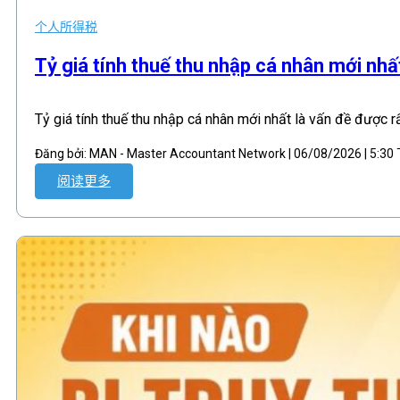
个人所得税
,
Tỷ giá tính thuế thu nhập cá nhân mới nh
Tỷ giá tính thuế thu nhập cá nhân mới nhất là vấn đề được r
Đăng bởi: MAN - Master Accountant Network | 06/08/2026 | 5:3
阅读更多