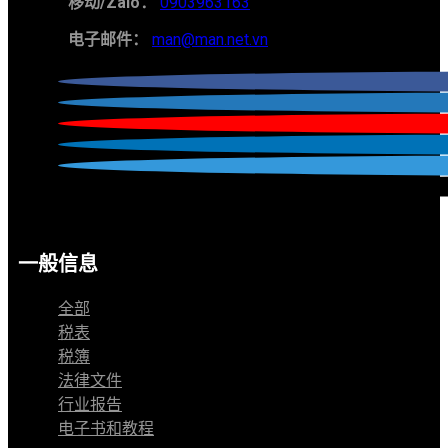
移动/Zalo：
0903963163
电子邮件：
man@man.net.vn
一般信息
全部
税表
税簿
法律文件
行业报告
电子书和教程