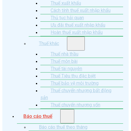
Thuế xuất khẩu
Cách tính thuế xuất nhập khẩu
Thủ tục hải quan
Ưu đãi thuế xuất nhập khẩu
Hoàn thuế xuất nhập khẩu
Thuế khác
Thuế nhà thầu
Thuế môn bài
Thuế tài nguyên
Thuế Tiêu thụ đặc biệt
Thuế bảo vệ môi trường
Thuế chuyển nhượng bất động
sản
Thuế chuyển nhượng vốn
Báo cáo thuế
Báo cáo thuế theo tháng