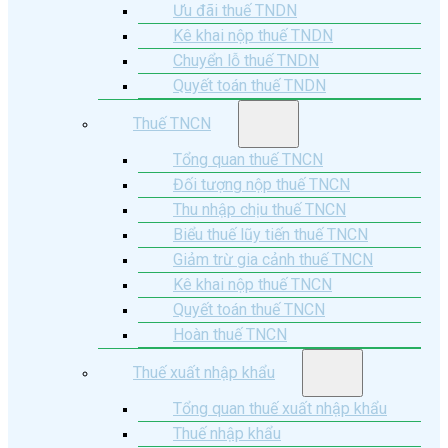
Ưu đãi thuế TNDN
Kê khai nộp thuế TNDN
Chuyển lỗ thuế TNDN
Quyết toán thuế TNDN
Thuế TNCN
Tổng quan thuế TNCN
Đối tượng nộp thuế TNCN
Thu nhập chịu thuế TNCN
Biểu thuế lũy tiến thuế TNCN
Giảm trừ gia cảnh thuế TNCN
Kê khai nộp thuế TNCN
Quyết toán thuế TNCN
Hoàn thuế TNCN
Thuế xuất nhập khẩu
Tổng quan thuế xuất nhập khẩu
Thuế nhập khẩu