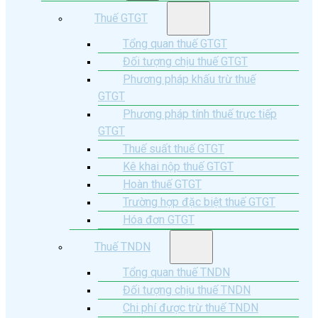
Thuế GTGT
Tổng quan thuế GTGT
Đối tượng chịu thuế GTGT
Phương pháp khấu trừ thuế
GTGT
Phương pháp tính thuế trực tiếp
GTGT
Thuế suất thuế GTGT
Kê khai nộp thuế GTGT
Hoàn thuế GTGT
Trường hợp đặc biệt thuế GTGT
Hóa đơn GTGT
Thuế TNDN
Tổng quan thuế TNDN
Đối tượng chịu thuế TNDN
Chi phí được trừ thuế TNDN