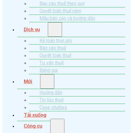
Báo cáo thuế theo quý
Quyết toán thuế năm
Mẫu báo cáo và hướng dẫn
Dịch vụ
Kế toán trọn gói
Báo cáo thuế
Quyết toán thuế
Tư vấn thuế
Bảng giá
Mới
Hướng dẫn
Tin tức thuế
Case studies
Tải xuống
Công cụ