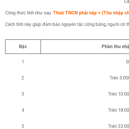
Cá
Công thức tính như sau:
Thuế TNCN phải nộp = (Thu nhập ch
Cách tính này giúp đảm bảo nguyên tắc công bằng, người có t
Bậc
Phần thu nhậ
1
Đ
2
Trên 5.00
3
Trên 10.0
4
Trên 18.0
5
Trên 32.0