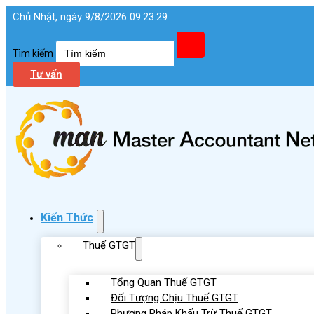
Chủ Nhật, ngày 9/8/2026 09:23:30
Tìm kiếm
Tư vấn
Kiến Thức
Thuế GTGT
Tổng Quan Thuế GTGT
Đối Tượng Chịu Thuế GTGT
Phương Pháp Khấu Trừ Thuế GTGT