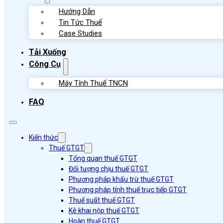
Hướng Dẫn
Tin Tức Thuế
Case Studies
Tải Xuống
Công Cụ
Máy Tính Thuế TNCN
FAQ
Kiến thức
Thuế GTGT
Tổng quan thuế GTGT
Đối tượng chịu thuế GTGT
Phương pháp khấu trừ thuế GTGT
Phương pháp tính thuế trực tiếp GTGT
Thuế suất thuế GTGT
Kê khai nộp thuế GTGT
Hoàn thuế GTGT