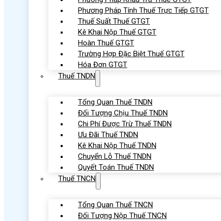
Phương Pháp Tính Thuế Trực Tiếp GTGT
Thuế Suất Thuế GTGT
Kê Khai Nộp Thuế GTGT
Hoàn Thuế GTGT
Trường Hợp Đặc Biệt Thuế GTGT
Hóa Đơn GTGT
Thuế TNDN
Tổng Quan Thuế TNDN
Đối Tượng Chịu Thuế TNDN
Chi Phí Được Trừ Thuế TNDN
Ưu Đãi Thuế TNDN
Kê Khai Nộp Thuế TNDN
Chuyển Lỗ Thuế TNDN
Quyết Toán Thuế TNDN
Thuế TNCN
Tổng Quan Thuế TNCN
Đối Tượng Nộp Thuế TNCN