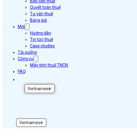
Báo cáo thuế
Quyết toán thuế
Tư vấn thuế
Bảng giá
Mới
Hướng dẫn
Tin tức thuế
Case studies
Tải xuống
Công cụ
Máy tính thuế TNCN
FAQ
Vietnamese
Vietnamese