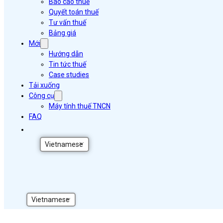
Báo cáo thuế
Quyết toán thuế
Tư vấn thuế
Bảng giá
Mới
Hướng dẫn
Tin tức thuế
Case studies
Tải xuống
Công cụ
Máy tính thuế TNCN
FAQ
Vietnamese
Vietnamese