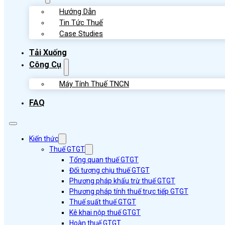
Hướng Dẫn
Tin Tức Thuế
Case Studies
Tải Xuống
Công Cụ
Máy Tính Thuế TNCN
FAQ
Kiến thức
Thuế GTGT
Tổng quan thuế GTGT
Đối tượng chịu thuế GTGT
Phương pháp khấu trừ thuế GTGT
Phương pháp tính thuế trực tiếp GTGT
Thuế suất thuế GTGT
Kê khai nộp thuế GTGT
Hoàn thuế GTGT