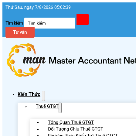
Thứ Sáu, ngày 7/8/2026 05:02:40
Tìm kiếm
Tư vấn
Kiến Thức
Thuế GTGT
Tổng Quan Thuế GTGT
Đối Tượng Chịu Thuế GTGT
Phương Pháp Khấu Trừ Thuế GTGT