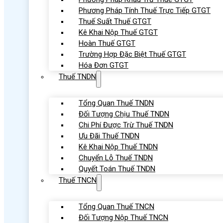
Phương Pháp Tính Thuế Trực Tiếp GTGT
Thuế Suất Thuế GTGT
Kê Khai Nộp Thuế GTGT
Hoàn Thuế GTGT
Trường Hợp Đặc Biệt Thuế GTGT
Hóa Đơn GTGT
Thuế TNDN
Tổng Quan Thuế TNDN
Đối Tượng Chịu Thuế TNDN
Chi Phí Được Trừ Thuế TNDN
Ưu Đãi Thuế TNDN
Kê Khai Nộp Thuế TNDN
Chuyển Lỗ Thuế TNDN
Quyết Toán Thuế TNDN
Thuế TNCN
Tổng Quan Thuế TNCN
Đối Tượng Nộp Thuế TNCN