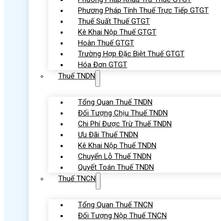
Phương Pháp Tính Thuế Trực Tiếp GTGT
Thuế Suất Thuế GTGT
Kê Khai Nộp Thuế GTGT
Hoàn Thuế GTGT
Trường Hợp Đặc Biệt Thuế GTGT
Hóa Đơn GTGT
Thuế TNDN
Tổng Quan Thuế TNDN
Đối Tượng Chịu Thuế TNDN
Chi Phí Được Trừ Thuế TNDN
Ưu Đãi Thuế TNDN
Kê Khai Nộp Thuế TNDN
Chuyển Lỗ Thuế TNDN
Quyết Toán Thuế TNDN
Thuế TNCN
Tổng Quan Thuế TNCN
Đối Tượng Nộp Thuế TNCN