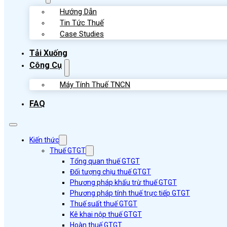
Hướng Dẫn
Tin Tức Thuế
Case Studies
Tải Xuống
Công Cụ
Máy Tính Thuế TNCN
FAQ
Kiến thức
Thuế GTGT
Tổng quan thuế GTGT
Đối tượng chịu thuế GTGT
Phương pháp khấu trừ thuế GTGT
Phương pháp tính thuế trực tiếp GTGT
Thuế suất thuế GTGT
Kê khai nộp thuế GTGT
Hoàn thuế GTGT