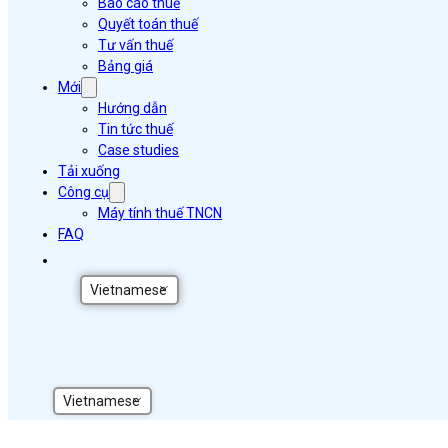
Báo cáo thuế
Quyết toán thuế
Tư vấn thuế
Bảng giá
Mới
Hướng dẫn
Tin tức thuế
Case studies
Tải xuống
Công cụ
Máy tính thuế TNCN
FAQ
Vietnamese
Vietnamese