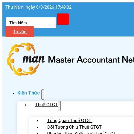
Thứ Năm, ngày 6/8/2026 17:49:03
Tìm
kiếm
Tư vấn
Kiến Thức
Thuế GTGT
Tổng Quan Thuế GTGT
Đối Tượng Chịu Thuế GTGT
Phương Pháp Khấu Trừ Thuế GTGT