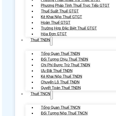
Phương Pháp Tính Thuế Trực Tiếp GTGT
Thuế Suất Thuế GTGT
Kê Khai Nộp Thuế GTGT
Hoàn Thuế GTGT
Trường Hợp Đặc Biệt Thuế GTGT
Hóa Đơn GTGT
Thuế TNDN
Tổng Quan Thuế TNDN
Đối Tượng Chịu Thuế TNDN
Chi Phí Được Trừ Thuế TNDN
Ưu Đãi Thuế TNDN
Kê Khai Nộp Thuế TNDN
Chuyển Lỗ Thuế TNDN
Quyết Toán Thuế TNDN
Thuế TNCN
Tổng Quan Thuế TNCN
Đối Tượng Nộp Thuế TNCN