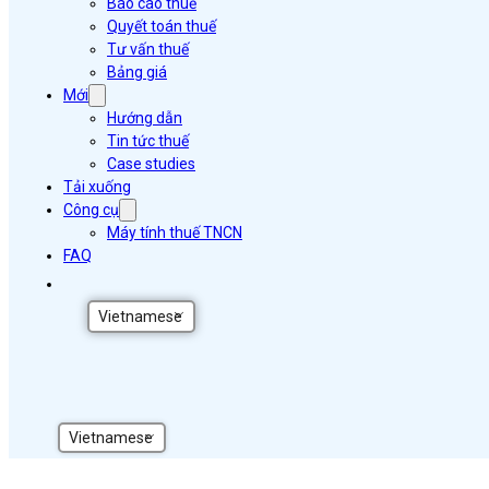
Báo cáo thuế
Quyết toán thuế
Tư vấn thuế
Bảng giá
Mới
Hướng dẫn
Tin tức thuế
Case studies
Tải xuống
Công cụ
Máy tính thuế TNCN
FAQ
Vietnamese
Vietnamese