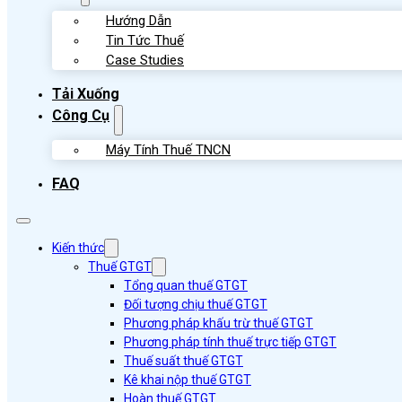
Hướng Dẫn
Tin Tức Thuế
Case Studies
Tải Xuống
Công Cụ
Máy Tính Thuế TNCN
FAQ
Kiến thức
Thuế GTGT
Tổng quan thuế GTGT
Đối tượng chịu thuế GTGT
Phương pháp khấu trừ thuế GTGT
Phương pháp tính thuế trực tiếp GTGT
Thuế suất thuế GTGT
Kê khai nộp thuế GTGT
Hoàn thuế GTGT