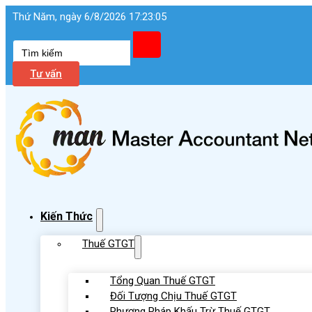
Thứ Năm, ngày 6/8/2026 17:23:06
Tìm
kiếm
Tư vấn
Kiến Thức
Thuế GTGT
Tổng Quan Thuế GTGT
Đối Tượng Chịu Thuế GTGT
Phương Pháp Khấu Trừ Thuế GTGT