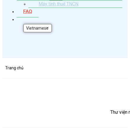
Máy tính thuế TNCN
FAQ
Vietnamese
Trang chủ
Thư viện 