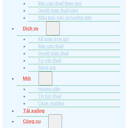
Báo cáo thuế theo quý
Quyết toán thuế năm
Mẫu báo cáo và hướng dẫn
Dịch vụ
Kế toán trọn gói
Báo cáo thuế
Quyết toán thuế
Tư vấn thuế
Bảng giá
Mới
Hướng dẫn
Tin tức thuế
Case studies
Tải xuống
Công cụ