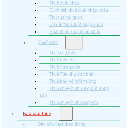
Thuế xuất khẩu
Cách tính thuế xuất nhập khẩu
Thủ tục hải quan
Ưu đãi thuế xuất nhập khẩu
Hoàn thuế xuất nhập khẩu
Thuế khác
Thuế nhà thầu
Thuế môn bài
Thuế tài nguyên
Thuế Tiêu thụ đặc biệt
Thuế bảo vệ môi trường
Thuế chuyển nhượng bất động
sản
Thuế chuyển nhượng vốn
Báo cáo thuế
Báo cáo thuế theo tháng