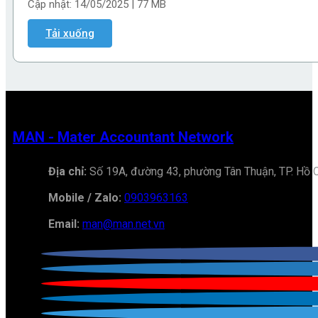
Cập nhật: 14/05/2025 | 77 MB
Tải xuống
MAN - Mater Accountant Network
Địa chỉ:
Số 19A, đường 43, phường Tân Thuận, TP. Hồ 
Mobile / Zalo:
0903963163
Email:
man@man.net.vn