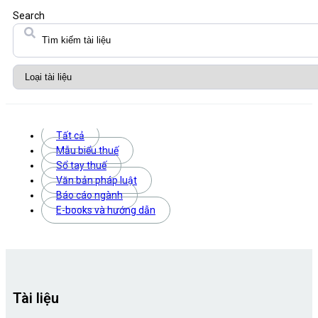
Search
Tất cả
Mẫu biểu thuế
Sổ tay thuế
Văn bản pháp luật
Báo cáo ngành
E-books và hướng dẫn
Tài liệu