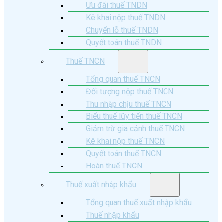
Ưu đãi thuế TNDN
Kê khai nộp thuế TNDN
Chuyển lỗ thuế TNDN
Quyết toán thuế TNDN
Thuế TNCN
Tổng quan thuế TNCN
Đối tượng nộp thuế TNCN
Thu nhập chịu thuế TNCN
Biểu thuế lũy tiến thuế TNCN
Giảm trừ gia cảnh thuế TNCN
Kê khai nộp thuế TNCN
Quyết toán thuế TNCN
Hoàn thuế TNCN
Thuế xuất nhập khẩu
Tổng quan thuế xuất nhập khẩu
Thuế nhập khẩu