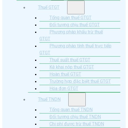
Thuế GTGT
Tổng quan thuế GTGT
Đối tượng chịu thuế GTGT
Phương pháp khấu trừ thuế
GTGT
Phương pháp tính thuế trực tiếp
GTGT
Thuế suất thuế GTGT
Kê khai nộp thuế GTGT
Hoàn thuế GTGT
Trường hợp đặc biệt thuế GTGT
Hóa đơn GTGT
Thuế TNDN
Tổng quan thuế TNDN
Đối tượng chịu thuế TNDN
Chi phí được trừ thuế TNDN