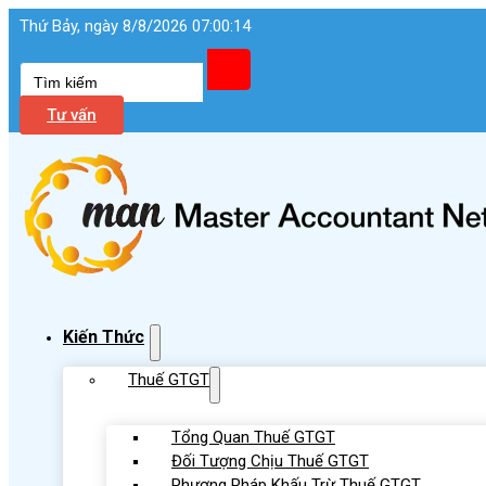
Thứ Bảy, ngày 8/8/2026 07:00:15
Tìm
kiếm
Tư vấn
Kiến Thức
Thuế GTGT
Tổng Quan Thuế GTGT
Đối Tượng Chịu Thuế GTGT
Phương Pháp Khấu Trừ Thuế GTGT