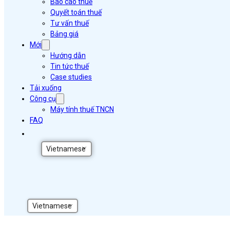
Báo cáo thuế
Quyết toán thuế
Tư vấn thuế
Bảng giá
Mới
Hướng dẫn
Tin tức thuế
Case studies
Tải xuống
Công cụ
Máy tính thuế TNCN
FAQ
Vietnamese
Vietnamese