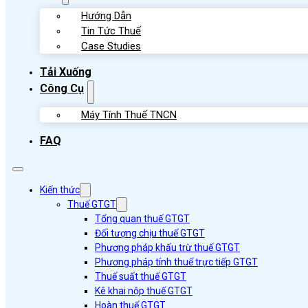
Hướng Dẫn
Tin Tức Thuế
Case Studies
Tải Xuống
Công Cụ
Máy Tính Thuế TNCN
FAQ
Kiến thức
Thuế GTGT
Tổng quan thuế GTGT
Đối tượng chịu thuế GTGT
Phương pháp khấu trừ thuế GTGT
Phương pháp tính thuế trực tiếp GTGT
Thuế suất thuế GTGT
Kê khai nộp thuế GTGT
Hoàn thuế GTGT