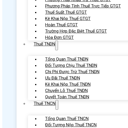
Phương Pháp Tính Thuế Trực Tiếp GTGT
Thuế Suất Thuế GTGT
Kê Khai Nộp Thuế GTGT
Hoàn Thuế GTGT
Trường Hợp Đặc Biệt Thuế GTGT
Hóa Đơn GTGT
Thuế TNDN
Tổng Quan Thuế TNDN
Đối Tượng Chịu Thuế TNDN
Chi Phí Được Trừ Thuế TNDN
Ưu Đãi Thuế TNDN
Kê Khai Nộp Thuế TNDN
Chuyển Lỗ Thuế TNDN
Quyết Toán Thuế TNDN
Thuế TNCN
Tổng Quan Thuế TNCN
Đối Tượng Nộp Thuế TNCN